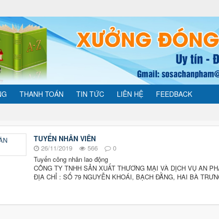
NG
THANH TOÁN
TIN TỨC
LIÊN HỆ
FEEDBACK
TUYỂN NHÂN VIÊN
26/11/2019
566
0
Tuyển công nhân lao động
CÔNG TY TNHH SẢN XUẤT THƯƠNG MẠI VÀ DỊCH VỤ AN P
ĐỊA CHỈ : SỐ 79 NGUYỄN KHOÁI, BẠCH ĐẰNG, HAI BÀ TRƯN