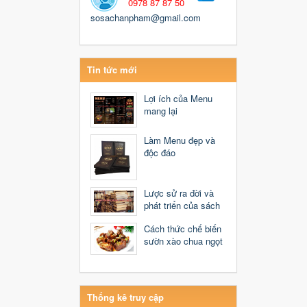
0978 87 87 50
sosachanpham@gmail.com
Tin tức mới
Lợi ích của Menu
mang lại
Làm Menu đẹp và
độc đáo
Lược sử ra đời và
phát triển của sách
Cách thức chế biến
sườn xào chua ngọt
Thống kê truy cập