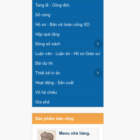
Tang lễ - Công đức
Sổ còng
Hồ sơ - Bản vẽ hoàn công XD
Hộp quà tặng
Đóng sổ sách
Luận văn - Luận án - Hồ sơ Giáo sư
Bài dự thi
Thiết kế in ấn
Hoạt động - Sản xuất
Vỏ hộ chiếu
Gia phả
Sản phẩm bán chạy
Menu nhà hàng.