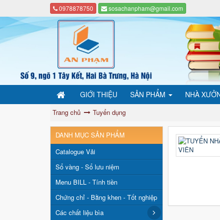
0978878750
sosachanpham@gmail.com
GIỚI THIỆU
SẢN PHẨM
NHÀ XƯỞ
Trang chủ
Tuyển dụng
DANH MỤC SẢN PHẨM
Catalogue Vải
Sổ vàng - Sổ lưu niệm
Menu BILL - Tính tiền
Chứng chỉ - Bằng khen - Tốt nghiệp
Các chất liệu bìa