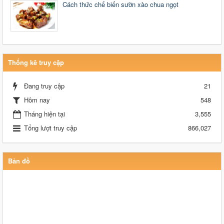
Cách thức chế biến sườn xào chua ngọt
Thống kê truy cập
Đang truy cập
21
Hôm nay
548
Tháng hiện tại
3,555
Tổng lượt truy cập
866,027
Bản đồ