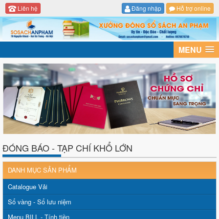
Liên hệ
Đăng nhập
Hỗ trợ online
MENU
ĐÓNG BÁO - TẠP CHÍ KHỔ LỚN
DANH MỤC SẢN PHẨM
Catalogue Vải
Sổ vàng - Sổ lưu niệm
Menu BILL - Tính tiền