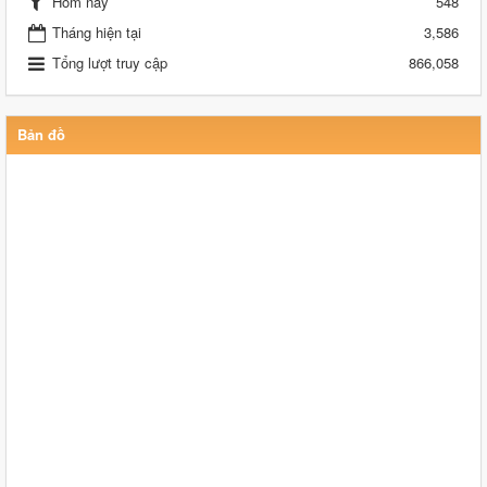
Hôm nay
548
Tháng hiện tại
3,586
Tổng lượt truy cập
866,058
Bản đồ