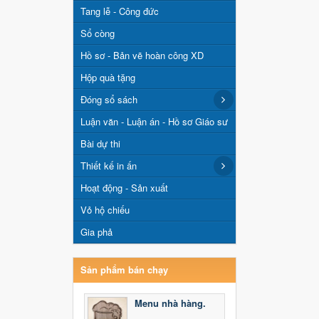
Tang lễ - Công đức
Sổ còng
Hồ sơ - Bản vẽ hoàn công XD
Hộp quà tặng
Đóng sổ sách
Luận văn - Luận án - Hồ sơ Giáo sư
Bài dự thi
Thiết kế in ấn
Hoạt động - Sản xuất
Vỏ hộ chiếu
Gia phả
Sản phẩm bán chạy
Menu nhà hàng.