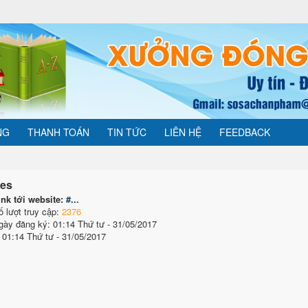
NG
THANH TOÁN
TIN TỨC
LIÊN HỆ
FEEDBACK
nes
ink tới website:
#...
ố lượt truy cập:
2376
gày đăng ký: 01:14 Thứ tư - 31/05/2017
 01:14 Thứ tư - 31/05/2017