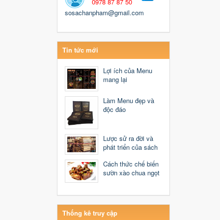
0978 87 87 50
sosachanpham@gmail.com
Tin tức mới
Lợi ích của Menu
mang lại
Làm Menu đẹp và
độc đáo
Lược sử ra đời và
phát triển của sách
Cách thức chế biến
sườn xào chua ngọt
Thống kê truy cập