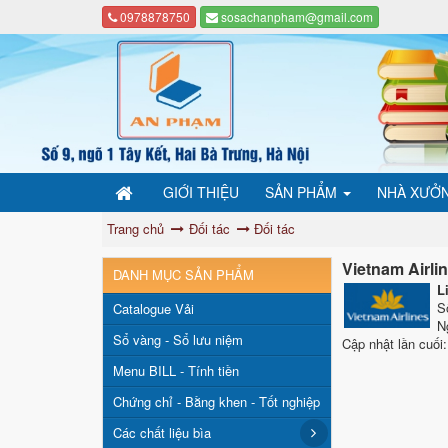
0978878750
sosachanpham@gmail.com
GIỚI THIỆU
SẢN PHẨM
NHÀ XƯỞ
Trang chủ
Đối tác
Đối tác
Vietnam Airli
DANH MỤC SẢN PHẨM
L
S
Catalogue Vải
N
Sổ vàng - Sổ lưu niệm
Cập nhật lần cuối:
Menu BILL - Tính tiền
Chứng chỉ - Bằng khen - Tốt nghiệp
Các chất liệu bìa