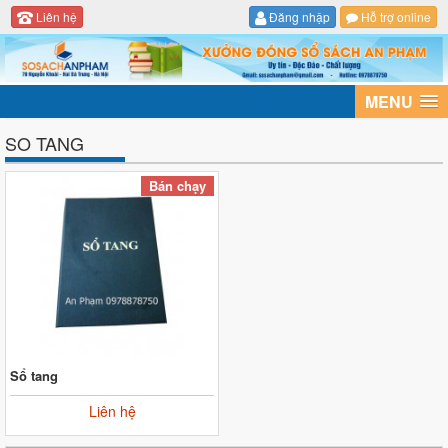
Liên hệ
Đăng nhập
Hỗ trợ online
MENU
SO TANG
Bán chạy
Sổ tang
Liên hệ