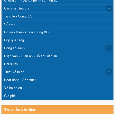
Chứng chỉ - Bằng khen - Tốt nghiệp
Các chất liệu bìa
Tang lễ - Công đức
Sổ còng
Hồ sơ - Bản vẽ hoàn công XD
Hộp quà tặng
Đóng sổ sách
Luận văn - Luận án - Hồ sơ Giáo sư
Bài dự thi
Thiết kế in ấn
Hoạt động - Sản xuất
Vỏ hộ chiếu
Gia phả
Sản phẩm bán chạy