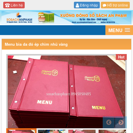
Liên hệ
Đăng nhập
Hỗ trợ online
MENU
Menu bìa da đỏ ép chìm nhũ vàng
Hot