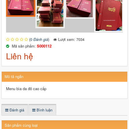
(
0
Đánh giá
)
Lượt xem: 7034
Mã sản phẩm:
S000112
Liên hệ
Mô tả ngắn
Menu bìa da đỏ cao cấp
Đánh giá
Bình luận
Sản phẩm cùng loại