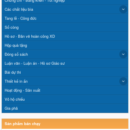
Chứng chỉ - Bằng khen - Tốt nghiệp
Các chất liệu bìa
Tang lễ - Công đức
Sổ còng
Hồ sơ - Bản vẽ hoàn công XD
Hộp quà tặng
Đóng sổ sách
Luận văn - Luận án - Hồ sơ Giáo sư
Bài dự thi
Thiết kế in ấn
Hoạt động - Sản xuất
Vỏ hộ chiếu
Gia phả
Sản phẩm bán chạy