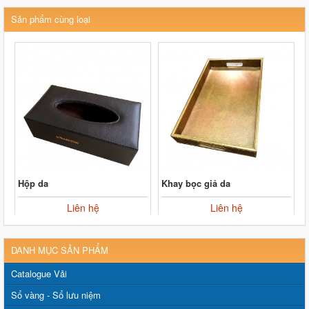
Sản phẩm cùng loại
Hộp da
Khay bọc giả da
Liên hệ
Liên hệ
DANH MỤC SẢN PHẨM
Catalogue Vải
Sổ vàng - Sổ lưu niệm