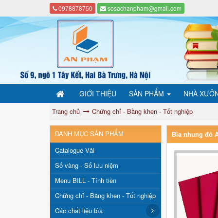
0978878750
sosachanpham@gmail.com
GIỚI THIỆU
SẢN PHẨM
NHÀ XƯỞ
Trang chủ
Chứng chỉ - Bằng khen - Tốt nghiệp
DANH MỤC SẢN PHẨM
Bìa nhung đỏ 
Catalogue Vải
Sổ vàng - Sổ lưu niệm
Menu BILL - Tính tiền
Chứng chỉ - Bằng khen - Tốt nghiệp
Các chất liệu bìa