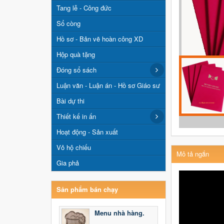
Tang lễ - Công đức
Sổ còng
Hồ sơ - Bản vẽ hoàn công XD
Hộp quà tặng
Đóng sổ sách
Luận văn - Luận án - Hồ sơ Giáo sư
Bài dự thi
Thiết kế in ấn
Hoạt động - Sản xuất
Vỏ hộ chiếu
Mô tả ngắn
Gia phả
Sản phẩm bán chạy
Menu nhà hàng.