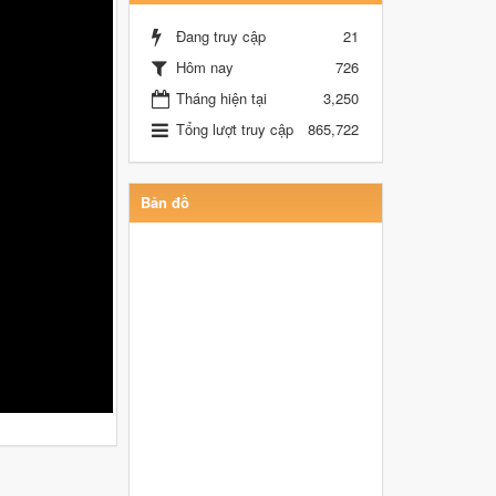
Đang truy cập
21
Hôm nay
726
Tháng hiện tại
3,250
Tổng lượt truy cập
865,722
Bản đồ