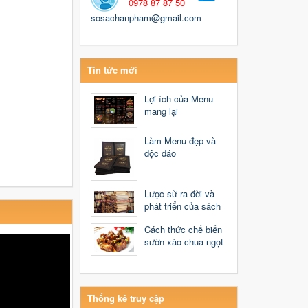
0978 87 87 50
sosachanpham@gmail.com
Tin tức mới
Lợi ích của Menu
mang lại
Làm Menu đẹp và
độc đáo
Lược sử ra đời và
phát triển của sách
Cách thức chế biến
sườn xào chua ngọt
Thống kê truy cập