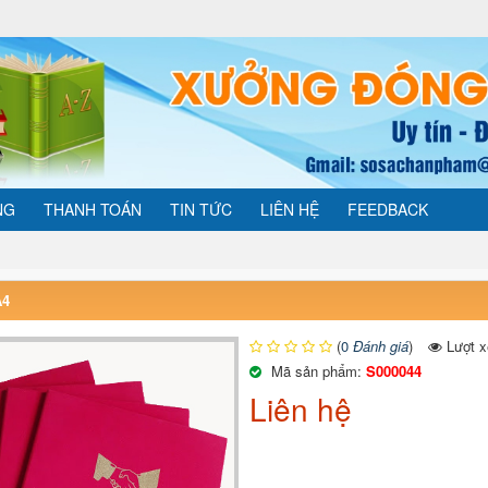
NG
THANH TOÁN
TIN TỨC
LIÊN HỆ
FEEDBACK
A4
(
0
Đánh giá
)
Lượt x
Mã sản phẩm:
S000044
Liên hệ