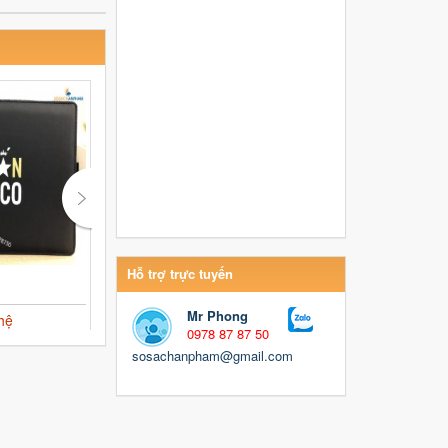
Hỗ trợ trực tuyến
Kẹp trình ký da
Bằng Khen
Mr Phong
hệ
Liên hệ
Liên hệ
0978 87 87 50
sosachanpham@gmail.com